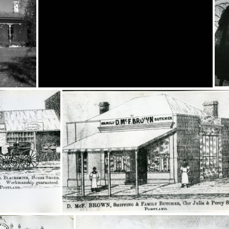
68
20367(B)
2036
20359