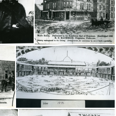
7(A)
20365
20357
20355