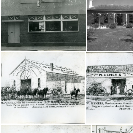
20369
203
20360
20361