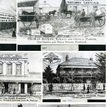
20350
20347