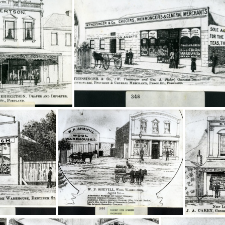
3
20352
0349
20348