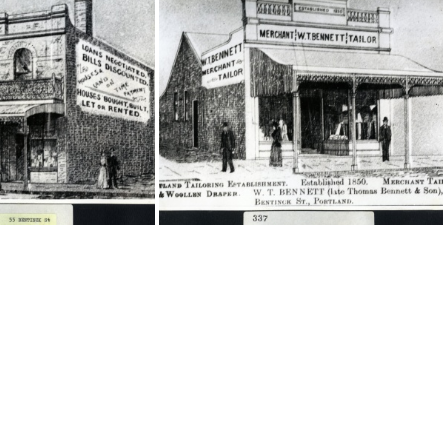
20343
20342
20338
20337