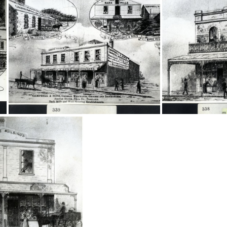
20344
20339