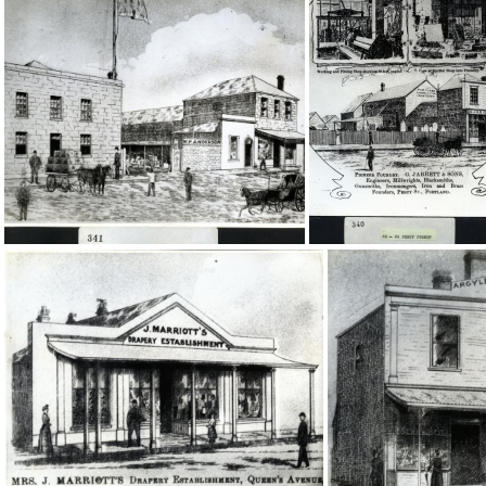
20346
20345
20341
20340